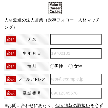
人材派遣の法人営業（既存フォロー・人材マッチ
ング）
氏名
必須
生年月日
必須
男性
女性
性別
必須
メールアドレス
必須
電話番号
必須
※お問い合わせにあたり、
個人情報の取扱い
を必ず