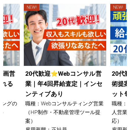
NEW!
NEW!
企画営
20代歓迎
⭐
Webコンサル営
20代
われる
業｜年4回昇給査定｜インセ
術提
ンティブあり
ット
ィングの
職種：Webコンサルティング営業
職種：
理）
（HP制作・不動産管理ツール提
人営業
案）
応）
雇用形態：正社員
雇用形