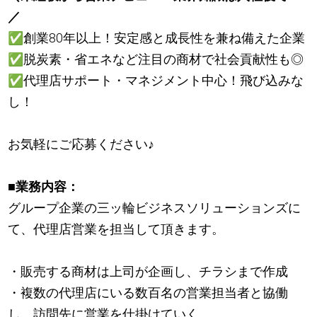
／
✅
創業80年以上！安定感と成長性を兼ね備えた企業
✅
脱炭素・省エネなど注目の商材で社会貢献性も◎
✅
代理店サポート・マネジメント中心！飛び込みな
し！
お気軽にご応募ください
♪
■業務内容：
グループ企業の三ッ輪ビジネスソリューションズに
て、代理店営業を担当して頂きます。
・販売する商材は上司が企画し、チラシまで作成
・複数の代理店にいる数百名の営業担当者と協働
し、訪問先に営業を仕掛けていく。