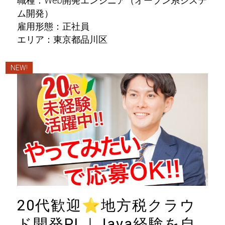
職種：Web開発エンジニア（オープン系システ
ム開発）
雇用形態：正社員
エリア：東京都品川区
NEW!
20代歓迎
⭐
地方税クラウ
ド開発PL｜Java経験を自