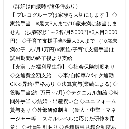
（詳細は面接時※諸条件あり）
【 プレコグループは家族を大切にします 】 ◇
家族手当 ※最大3人まで/16歳未満は該当しま
せん （扶養家族1～2名/月5,000円※3人目3,000
円） ◇子育て支援手当※最大3人まで （16歳未
満の子1人/月1万円) ※家族/子育て支援手当は
試用期間の終了後より支給
【充実した福利厚生◎】 ◇社会保険制度あり
◇交通費全額支給 ◇車/自転車/バイク通勤
OK ◇昇給/昇格あり ◇決算賞与(業績による) ◇
役職手当(約1万円～/月) ◇テクニカル加給 ◇時
間外手当 ◇結婚・出産祝い金 ◇ユニフォーム
貸与あり ◇外部研修制度 （新人・中堅・マネ
ージャー等 スキルレベルに応じた研修を用
意） ◇社員割引あり ◇各種慶弔見舞金制度あ