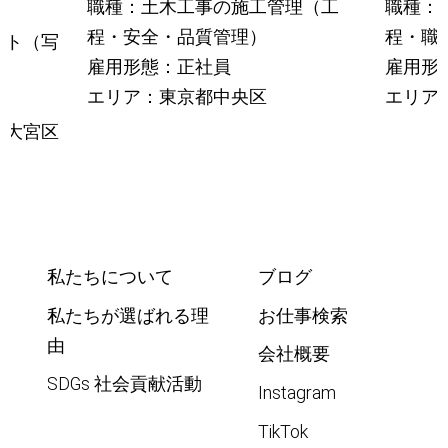
職種：土木工事の施工管理（工
職種：
程・安全・品質管理）
程・職
ント（写
雇用形態：正社員
雇用形
エリア：東京都中央区
エリア
市大宮区
私たちについて
ブログ
私たちが選ばれる理
お仕事検索
由
会社概要
SDGs 社会貢献活動
Instagram
TikTok