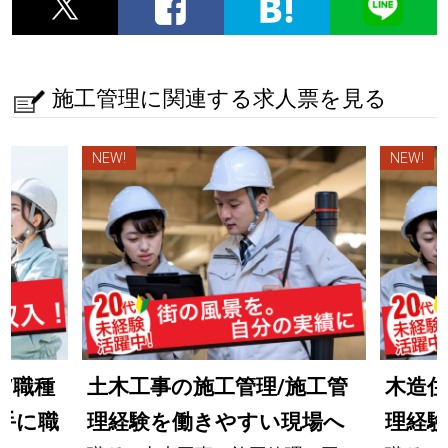
施工管理に関連する求人票を見る
NEW!
NEW!
/職種
土木工事の施工管理/施工管
木造住
ら手に職
理経験を働きやすい現場へ
理経