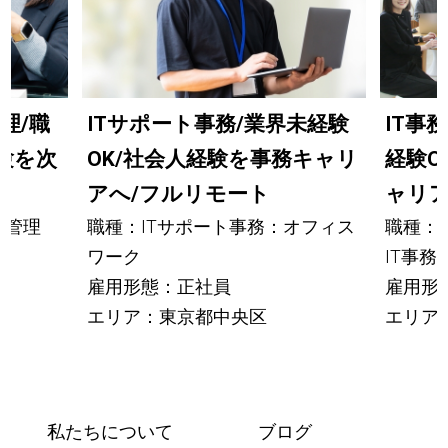
理/職
ITサポート事務/業界未経験
IT事
験を次
OK/社会人経験を事務キャリ
経験O
アへ/フルリモート
ャリ
権管理
職種：ITサポート事務：オフィス
職種：
ワーク
IT事務
雇用形態：正社員
雇用形
エリア：東京都中央区
エリア
私たちについて
ブログ