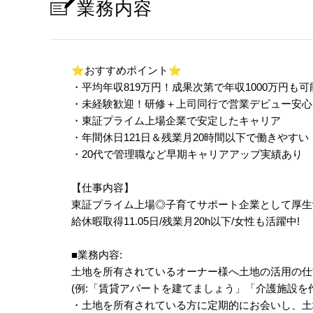
業務内容
⭐
おすすめポイント
⭐
・平均年収819万円！成果次第で年収1000万円も可
・未経験歓迎！研修＋上司同行で営業デビュー安心
・東証プライム上場企業で安定したキャリア
・年間休日121日＆残業月20時間以下で働きやすい
・20代で管理職など早期キャリアアップ実績あり
【仕事内容】
東証プライム上場◎子育てサポート企業として厚生労
給休暇取得11.05日/残業月20h以下/女性も活躍中!
■業務内容:
土地を所有されているオーナー様へ土地の活用の仕
(例:「賃貸アパートを建てましょう」「介護施設を
・土地を所有されている方に定期的にお会いし、土