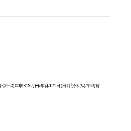
年収819万円/年休121日(日月祝休み)/平均有