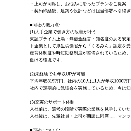
・上司が同席し、お悩みに沿ったプランをご提案
・契約締結後、建築や設計などは担当部署へ引継ぎ
■同社の魅力点:
(1)大手企業で働き方の改善が叶う
東証プライム上場・無借金経営・知名度のある安定企
ト企業として厚生労働省から「くるみん」認定を受
産育休制度や時短勤務制度が整備されているため、
働ける環境です。
(2)未経験でも年収UPが可能
平均年収819万円、社内の10人に1人が年収1000
社内で定期的に勉強会を実施しているため、今は知
(3)充実のサポート体制
入社前は、選考の段階で実際の業務を見学していた
入社後は、先輩社員・上司が商談に同席し、マンツ
■同社について: