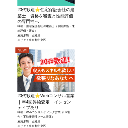
20代歓迎
⭐
住宅保証会社の建
築士｜資格を審査と性能評価
の専門性へ
職種：住宅保証会社の建築士（瑕疵保険・性
能評価・審査）
雇用形態：正社員
エリア：東京都中央区
NEW!
20代歓迎
⭐
Webコンサル営業
｜年4回昇給査定｜インセン
ティブあり
職種：Webコンサルティング営業（HP制
作・不動産管理ツール提案）
雇用形態：正社員
エリア：東京都中央区