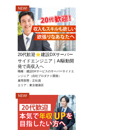
NEW!
20代歓迎
⭐
建設DXサーバー
サイドエンジニア｜AI駆動開
発で高収入へ
職種：建設DXサービスのサーバーサイドエ
ンジニア（自社プロダクト開発）
雇用形態：正社員
エリア：東京都港区
NEW!