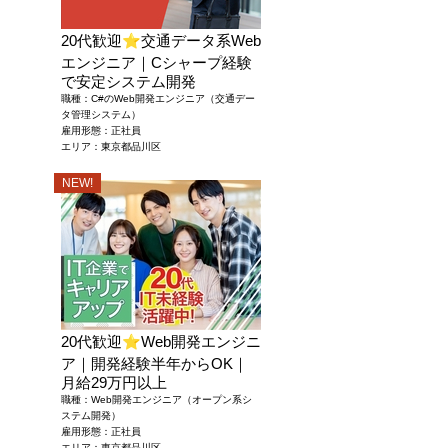
20代歓迎
⭐
交通データ系Web
エンジニア｜Cシャープ経験
で安定システム開発
職種：C#のWeb開発エンジニア（交通デー
タ管理システム）
雇用形態：正社員
エリア：東京都品川区
NEW!
20代歓迎
⭐
Web開発エンジニ
ア｜開発経験半年からOK｜
月給29万円以上
職種：Web開発エンジニア（オープン系シ
ステム開発）
雇用形態：正社員
エリア：東京都品川区