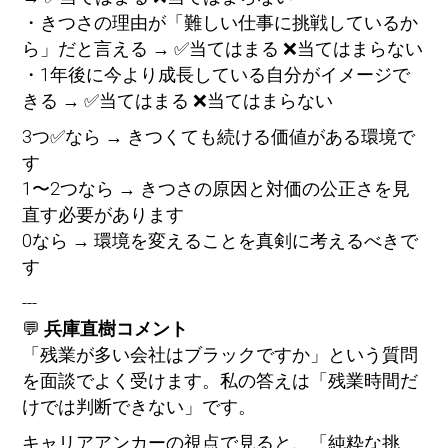
・きつさの理由が「難しい仕事に挑戦しているか
ら」だと言える → ✅当てはまる ❌当てはまらない
・1年後に今より成長している自分がイメージで
きる → ✅当てはまる ❌当てはまらない
3つ✅なら → きつくても続ける価値がある環境で
す
1〜2つなら → きつさの原因と対価の公正さを見
直す必要があります
0なら → 環境を変えることを真剣に考えるべきで
す
---
💬
兵庫直樹コメント
「残業が多い会社はブラックですか」という質問
を面談でよく受けます。私の答えは「残業時間だ
けでは判断できない」です。
キャリアアンカーの視点で見ると、「純粋な挑