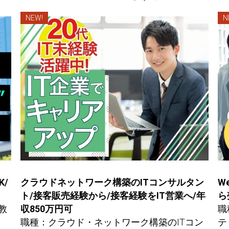
NEW!
N
/
クラウドネットワーク構築のITコンサルタン
W
ト/接客販売経験から/接客経験をIT営業へ/年
ら
教
収850万円可
職
職種：クラウド・ネットワーク構築のITコン
テ