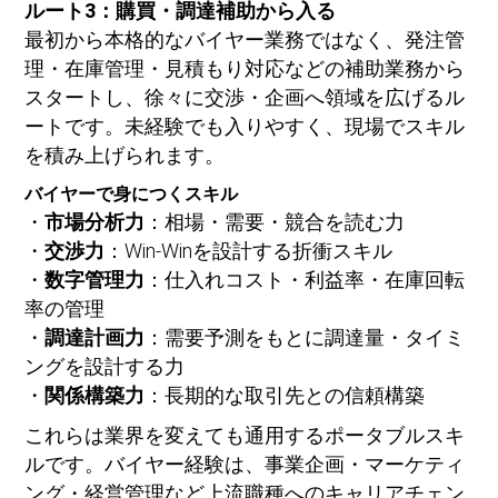
ルート3：購買・調達補助から入る
最初から本格的なバイヤー業務ではなく、発注管
理・在庫管理・見積もり対応などの補助業務から
スタートし、徐々に交渉・企画へ領域を広げるル
ートです。未経験でも入りやすく、現場でスキル
を積み上げられます。
バイヤーで身につくスキル
・
市場分析力
：相場・需要・競合を読む力
・
交渉力
：Win-Winを設計する折衝スキル
・
数字管理力
：仕入れコスト・利益率・在庫回転
率の管理
・
調達計画力
：需要予測をもとに調達量・タイミ
ングを設計する力
・
関係構築力
：長期的な取引先との信頼構築
これらは業界を変えても通用するポータブルスキ
ルです。バイヤー経験は、事業企画・マーケティ
ング・経営管理など上流職種へのキャリアチェン