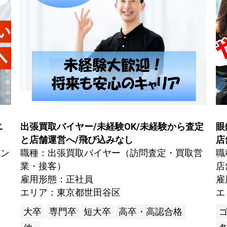
ニ
出張買取バイヤー/未経験OK/未経験から査定
眼
と店舗運営へ/飛び込みなし
店
エン
職種：出張買取バイヤー（訪問査定・買取営
職
業・接客）
店
雇用形態：正社員
雇
エリア：東京都世田谷区
エ
大卒
専門卒
短大卒
高卒・高認合格